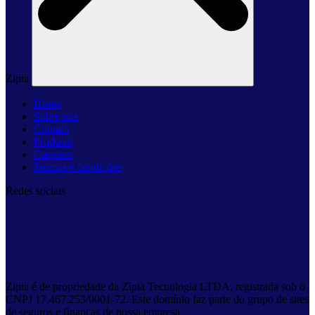
Zipia
Home
Sobre nós
Contato
Produtos
Carreiras
Termos e condições
Redes sociais
Zipia é de propriedade da Zipia Tecnologia LTDA, registrada sob o
CNPJ 17.467.253/0001-72. Este domínio faz parte do grupo de sites
de seguros e finanças de nossa empresa.